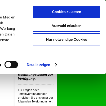
Cookies zulassen
le Medien
ir
Auswahl erlauben
, Werbung
ren Daten
Nur notwendige Cookies
ienste
n.
Aktuelles
_________________
Wir stehen Ihnen als
kompetenter Partner
g
Details zeigen
in allen Fragen des
Steuerrechts und
Rechnungswesen zur
Verfügung.
Für Fragen oder
Terminvereinbarungen
erreichen Sie uns unter der
folgenden Telefonnummer: