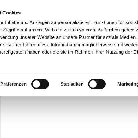
t Cookies
 Inhalte und Anzeigen zu personalisieren, Funktionen für sozia
Der Mandantenkreis der Kanzlei erstreckt sich von mittelständischen
Unternehmen aller Gesellschaftsformen hin zu Freiberuflern aller Branchen.
e Zugriffe auf unsere Website zu analysieren. Außerdem geben w
rwendung unserer Website an unsere Partner für soziale Medien
Eine Spezialisierung ist im Bereich Fahrschulen und Ärzten gegeben.
re Partner führen diese Informationen möglicherweise mit weite
Zudem berate ich auch sehr gerne Privatpersonen mit Einkünften aus
ereitgestellt haben oder die sie im Rahmen Ihrer Nutzung der D
nichtselbständiger Arbeit, Kapitalvermögen, Vermietungsobjekten und Rente
Präferenzen
Statistiken
Marketin