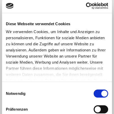
Demo zu Unternehmen-Online
https://www.datev.de/unternehmen-online-erleben/unternehmen/
Bei Fragen hierzu und einer für Sie und Ihrem Unternehmen individuell
Diese Webseite verwendet Cookies
abgestimmten Lösung sprechen Sie uns einfach an
Wir verwenden Cookies, um Inhalte und Anzeigen zu
Desweiteren bietet Unternehmen-Online die Möglichkeit der
personalisieren, Funktionen für soziale Medien anbieten
Arbeitsteilung zwischen Mandant und Steuerberater.
zu können und die Zugriffe auf unsere Website zu
Hierzu gibt ebenfalls für Sie passende Onlineprogramme. Mit
analysieren. Außerdem geben wir Informationen zu Ihrer
nachstehenden Demos können Sie sich auch hier einen ersten
Überblick verschaffen.
Verwendung unserer Website an unsere Partner für
soziale Medien, Werbung und Analysen weiter. Unsere
Demo zu Kassenbuch-Online:
http://www.datev.de/demos/kassenbuch/
Partner führen diese Informationen möglicherweise mit
weiteren Daten zusammen, die Sie ihnen bereitgestellt
Demo zu Rechnungseingangsbuch/Rechnungsausgangsbuch-Online:
http://www.datev.de/demos/rechnungseingangsbuch/
haben oder die sie im Rahmen Ihrer Nutzung der Dienste
gesammelt haben.
Einwilligungsauswahl
Notwendig
Aktuelles
Präferenzen
_________________