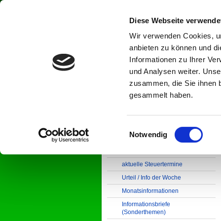
Diese Webseite verwende
Wir verwenden Cookies, um
Steuerkanzlei Kobras
anbieten zu können und di
Informationen zu Ihrer Ve
und Analysen weiter. Unse
zusammen, die Sie ihnen b
gesammelt haben.
Startseite
Über unsere Kanzlei
Aktuelles
Einwilligungsauswahl
Notwendig
Minijob und
Rentenversicherung -
Änderung ab 01.07.2026
aktuelle Steuertermine
Urteil / Info der Woche
Monatsinformationen
Informationsbriefe
(Sonderthemen)