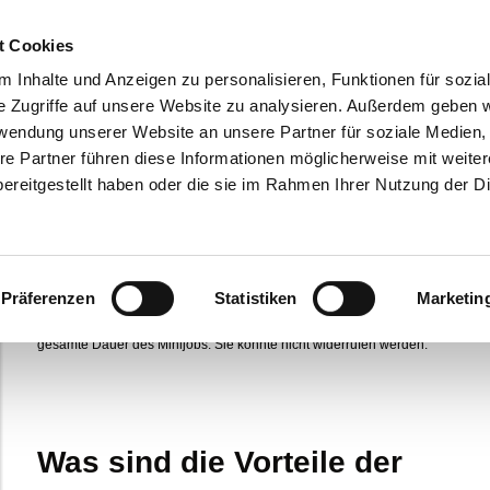
t Cookies
 Inhalte und Anzeigen zu personalisieren, Funktionen für sozia
Minijob und Rentenversicherung
e Zugriffe auf unsere Website zu analysieren. Außerdem geben w
ÄNDERUNG ab 01.07.2026
rwendung unserer Website an unsere Partner für soziale Medien
Minijobberinnen und Minijobber sind grundsätzlich versicherungspflichtig in
re Partner führen diese Informationen möglicherweise mit weite
der gesetzlichen Rentenversicherung.
ereitgestellt haben oder die sie im Rahmen Ihrer Nutzung der D
Das bedeutet: Sie zahlen einen Eigenanteil von ihrem Verdienst. Im
gewerblichen Bereich liegt dieser bei 3,6 Prozent. Bei einem monatlichen
Verdienst von 603 Euro entspricht dies 21,71 Euro. Im Privathaushalt ist der
Eigenanteil mit 13,6 Prozent höher.
Minijobberinnen und Minijobber können sich auf Antrag von der
Präferenzen
Statistiken
Marketin
Rentenversicherungspflicht befreien lassen. Dann zahlen sie keinen eigene
Beitrag zur gesetzlichen Rentenversicherung. Bisher galt die Befreiung für d
gesamte Dauer des Minijobs. Sie konnte nicht widerrufen werden.
Was sind die Vorteile der