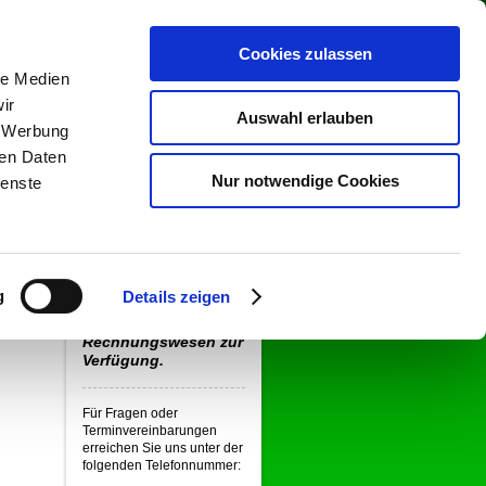
Cookies zulassen
le Medien
ir
Auswahl erlauben
, Werbung
ren Daten
Nur notwendige Cookies
ienste
Aktuelles
_________________
Wir stehen Ihnen als
kompetenter Partner
g
Details zeigen
in allen Fragen des
n
Steuerrechts und
ie
Rechnungswesen zur
Verfügung.
Für Fragen oder
Terminvereinbarungen
erreichen Sie uns unter der
folgenden Telefonnummer: