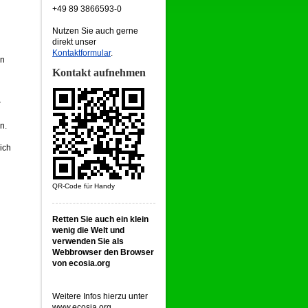
+49 89 3866593-0
Nutzen Sie auch gerne
direkt unser
Kontaktformular
.
en
Kontakt aufnehmen
r
n.
ich
QR-Code für Handy
g
Retten Sie auch ein klein
wenig die Welt und
verwenden Sie als
Webbrowser den Browser
von ecosia.org
Weitere Infos hierzu unter
www.ecosia.org